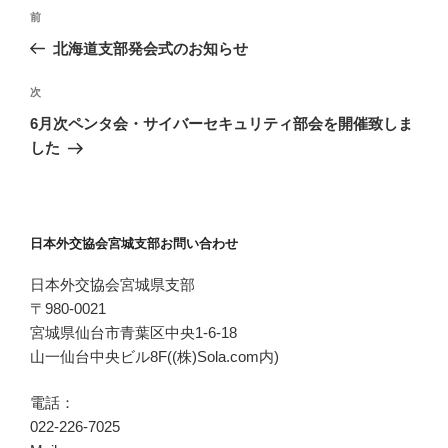
投
過
前
稿
去
北海道支部発会式のお知らせ
ナ
の
ビ
投
次
次
稿
ゲ
の
6月次ペンタ会・サイバーセキュリティ部会を開催致しま
投
ー
した
稿
シ
ョ
ン
日本外交協会宮城支部お問い合わせ
日本外交協会宮城県支部
〒980-0021
宮城県仙台市青葉区中央1-6-18
山一仙台中央ビル8F((株)Sola.com内)
電話：
022-226-7025