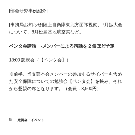
[部会研究事例紹介]
[事務局お知らせ]陸上自衛隊東北方面隊視察、7月拡大会
について、8月松島基地航空祭など。
ペンタ会講話 -メンバーによる講話を２個ほど予定
18:00 懇親会（【ペンタ会】）
※前半、当支部本会メンバーの参加するサイバーも含め
た安全保障についての勉強会【ペンタ会】を挟み、それ
から懇親の席となります。（会費：3,500円）
カ
定例会・イベント
テ
ゴ