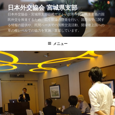
コ
日本外交協会 宮城県支部
ン
日本外交協会・宮城県支部公式サイト。世界平和と民主主義の国
テ
民外交を推進するため、広く世論の啓発を行い、国際情勢に関す
ン
る情報の提供や、民間ベースでの国際交流活動、開発途上国への
ツ
草の根レベルでの協力を実施、支援しています。
へ
ス
メニュー
キ
ッ
プ