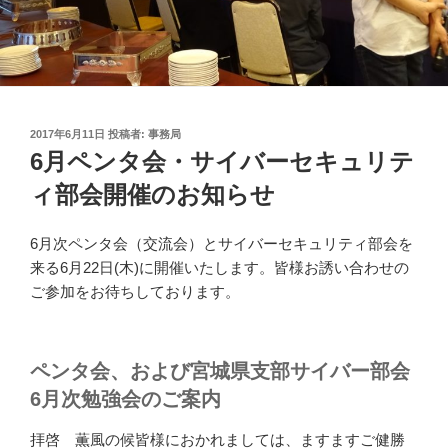
投
2017年6月11日
投稿者:
事務局
稿
6月ペンタ会・サイバーセキュリテ
日:
ィ部会開催のお知らせ
6月次ペンタ会（交流会）とサイバーセキュリティ部会を
来る6月22日(木)に開催いたします。皆様お誘い合わせの
ご参加をお待ちしております。
ペンタ会、および宮城県支部サイバー部会
6月次勉強会のご案内
拝啓 薫風の候皆様におかれましては、ますますご健勝