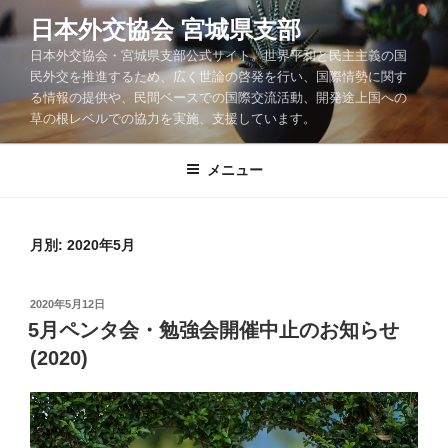
コ
日本外交協会 宮城県支部
ン
日本外交協会・宮城県支部公式サイト。世界平和と民主主義の国
テ
民外交を推進するため、広く世論の啓発を行い、国際情勢に関す
ン
る情報の提供や、民間ベースでの国際交流活動、開発途上国への
ツ
草の根レベルでの協力を実施、支援しています。
へ
ス
メニュー
キ
ッ
プ
月別: 2020年5月
投
2020年5月12日
稿
5月ペンタ会・勉強会開催中止のお知らせ
日:
(2020)