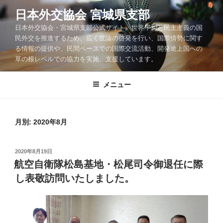
コ
日本外交協会 宮城県支部
ン
日本外交協会・宮城県支部公式サイト。世界平和と民主主義の国
テ
民外交を推進するため、広く世論の啓発を行い、国際情勢に関す
ン
る情報の提供や、民間ベースでの国際交流活動、開発途上国への
ツ
草の根レベルでの協力を実施、支援しています。
へ
ス
メニュー
キ
ッ
プ
月別: 2020年8月
投
2020年8月19日
稿
航空自衛隊松島基地・松尾司令御退任に際
日:
し表敬訪問いたしました。