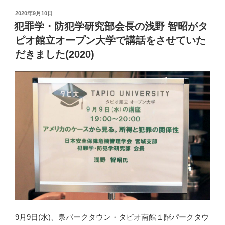
投
2020年9月10日
稿
犯罪学・防犯学研究部会長の浅野 智昭がタ
日:
ピオ館立オープン大学で講話をさせていた
だきました(2020)
9月9日(水)、泉パークタウン・タピオ南館１階パークタウ