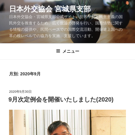
コ
日本外交協会 宮城県支部
ン
日本外交協会・宮城県支部公式サイト。世界平和と民主主義の国
テ
民外交を推進するため、広く世論の啓発を行い、国際情勢に関す
ン
る情報の提供や、民間ベースでの国際交流活動、開発途上国への
ツ
草の根レベルでの協力を実施、支援しています。
へ
ス
メニュー
キ
ッ
プ
月別: 2020年9月
投
2020年9月30日
稿
9月次定例会を開催いたしました(2020)
日: