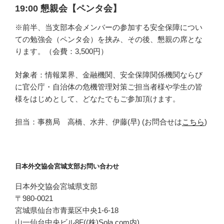
19:00 懇親会【ペンタ会】
※前半、当支部本会メンバーの参加する安全保障につい
ての勉強会（ペンタ会）を挟み、その後、懇親の席とな
ります。（会費：3,500円）
対象者：情報業界、金融機関、安全保障関係機関ならび
に官公庁・自治体の危機管理対策ご担当者様や学生の皆
様をはじめとして、どなたでもご参加頂けます。
担当：事務局 高橋、水井、伊藤(早) (お問合せは
こちら
)
日本外交協会宮城支部お問い合わせ
日本外交協会宮城県支部
〒980-0021
宮城県仙台市青葉区中央1-6-18
山一仙台中央ビル8F((株)Sola.com内)