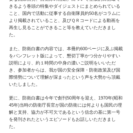
きるよう巻頭の特集やダイジェストにまとめられている
こと、国内で活動に従事する自衛隊員約50名がコラムに
より掲載されていること、及びＱＲコードによる動画を
再生し見ることができること等を教えていただきまし
た。
また、防衛白書の内容では、本冊約600ページに及ぶ掲載
をパンフレット版によって、懇切丁寧かつ分かりやすい
説明により、約１時間の中身の濃いご説明をいいただ
き、参加者からは、我が国の安全保障・防衛政策及び国
際情勢について理解が深まったという声を大勢から頂戴
いたしました。
更に、防衛白書は今年で創刊50周年を迎え、1970年(昭和
45年)当時の防衛庁長官が国の防衛には何よりも国民の理
解と支持、協力が不可欠であるという信念の基に第一号
を発刊されたというエピソードもお話しいただきまし
た。