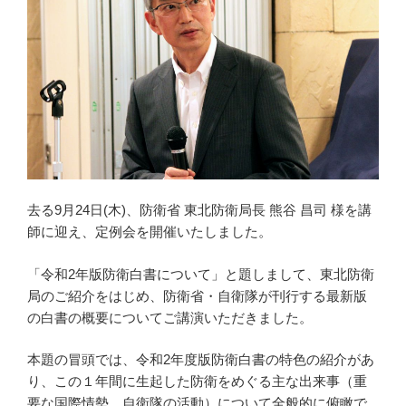
去る9月24日(木)、防衛省 東北防衛局長 熊谷 昌司 様を講
師に迎え、定例会を開催いたしました。
「令和2年版防衛白書について」と題しまして、東北防衛
局のご紹介をはじめ、防衛省・自衛隊が刊行する最新版
の白書の概要についてご講演いただきました。
本題の冒頭では、令和2年度版防衛白書の特色の紹介があ
り、この１年間に生起した防衛をめぐる主な出来事（重
要な国際情勢、自衛隊の活動）について全般的に俯瞰で