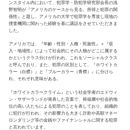
ンスタイル内において、犯罪学・防犯学研究部会長の浅
野智明が『アメリカのケースから見る。所得と犯罪の関
係性』と題し、アメリカの大学で犯罪学を専攻し現地の
捜査機関に関わった経験を基に講話をさせていただきま
した。
アメリカでは、『年齢・性別・人種・民族性』＋『収
入・地域性』によって社会的にその人物がどこに属する
かというクラス分けが行われ、これをソーシャルクラス
と呼んでおり、また、犯罪の区別として、『ホワイトカ
ラー（白襟）』と『ブルーカラー（青襟）』に分けら
れ、それぞれ意味がある。
『ホワイトカラークライム』という社会学者のエドウィ
ン・サザーランドが発表した言葉で、裕福層や社会的地
位の高い人たちによる犯罪のことを表しており、組織的
に犯行が行われ、その影響力も大きく詐欺や高額マネー
ロンダリング等の金銭やファイナンシャルに関する犯罪
と言われています。