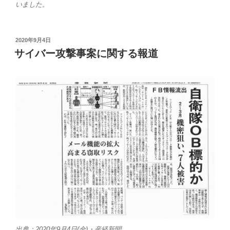
いました。
投
2020年9月4日
稿
サイバー攻撃事案に関する報道
日:
出典：2020年9月4日(金)・産経新聞