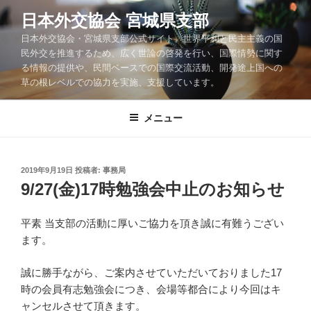
コ
日本外交協会 宮城県支部
ン
日本外交協会・宮城県支部公式サイト。世界平和と民主主義の国
テ
民外交を推進するため、広く世論の啓発を行い、国際情勢に関す
ン
る情報の提供や、民間ベースでの国際交流活動、開発途上国への
ツ
草の根レベルでの協力を実施、支援しています。
へ
ス
メニュー
キ
ッ
プ
投
2019年9月19日
投稿者:
事務局
稿
9/27(金)17時勉強会中止のお知らせ
日:
平素 当支部の活動に厚いご協力を頂き誠に有難うござい
ます。
誠に勝手ながら、ご案内させていただいておりました17
時の会員有志勉強会につき、会場等都合により今回はキ
ャンセルさせて頂きます。