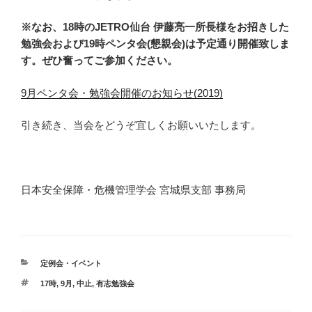
※なお、18時のJETRO仙台 伊藤亮一所長様をお招きした
勉強会および19時ペンタ会(懇親会)は予定通り開催致しま
す。ぜひ奮ってご参加ください。
9月ペンタ会・勉強会開催のお知らせ(2019)
引き続き、当会をどうぞ宜しくお願いいたします。
日本安全保障・危機管理学会 宮城県支部 事務局
カ
定例会・イベント
テ
タ
17時
,
9月
,
中止
,
有志勉強会
ゴ
グ
リ