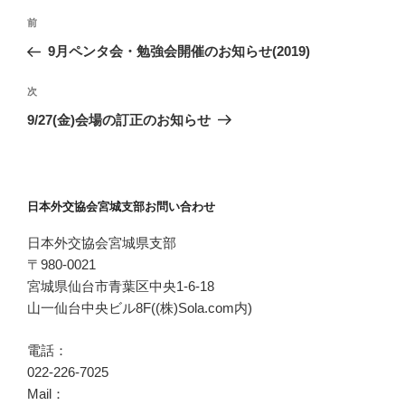
投
過
前
稿
去
9月ペンタ会・勉強会開催のお知らせ(2019)
ナ
の
ビ
投
次
次
稿
ゲ
の
9/27(金)会場の訂正のお知らせ
投
ー
稿
シ
ョ
日本外交協会宮城支部お問い合わせ
ン
日本外交協会宮城県支部
〒980-0021
宮城県仙台市青葉区中央1-6-18
山一仙台中央ビル8F((株)Sola.com内)
電話：
022-226-7025
Mail：