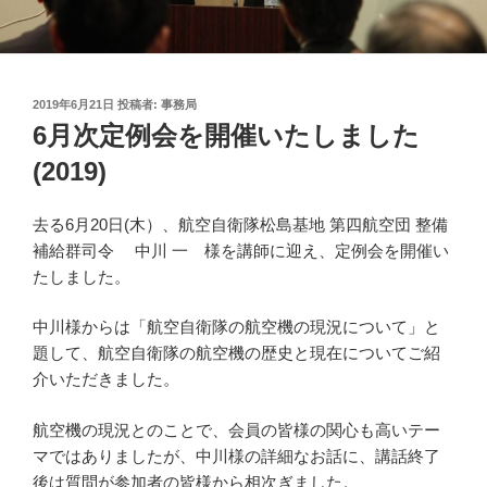
投
2019年6月21日
投稿者:
事務局
稿
6月次定例会を開催いたしました
日:
(2019)
去る6月20日(木）、航空自衛隊松島基地 第四航空団 整備
補給群司令 中川 一 様を講師に迎え、定例会を開催い
たしました。
中川様からは「航空自衛隊の航空機の現況について」と
題して、航空自衛隊の航空機の歴史と現在についてご紹
介いただきました。
航空機の現況とのことで、会員の皆様の関心も高いテー
マではありましたが、中川様の詳細なお話に、講話終了
後は質問が参加者の皆様から相次ぎました。