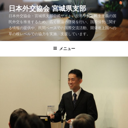
コ
日本外交協会 宮城県支部
ン
日本外交協会・宮城県支部公式サイト。世界平和と民主主義の国
テ
民外交を推進するため、広く世論の啓発を行い、国際情勢に関す
ン
る情報の提供や、民間ベースでの国際交流活動、開発途上国への
ツ
草の根レベルでの協力を実施、支援しています。
へ
ス
メニュー
キ
ッ
プ