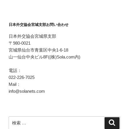
投
ー
稿
シ
ョ
日本外交協会宮城支部お問い合わせ
ン
日本外交協会宮城県支部
〒980-0021
宮城県仙台市青葉区中央1-6-18
山一仙台中央ビル8F((株)Sola.com内)
電話：
022-226-7025
Mail：
info@solanets.com
検
検
索
索: