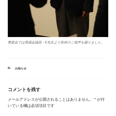
懇親会では県議会議員・K先生より乾杯のご発声を賜りました。
カ
お知らせ
テ
ゴ
リ
ー
コメントを残す
メールアドレスが公開されることはありません。
*
が付
いている欄は必須項目です