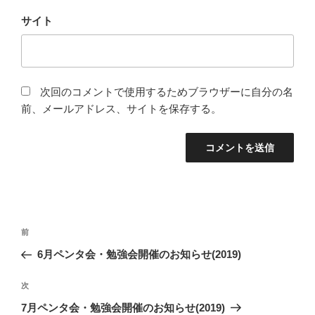
サイト
次回のコメントで使用するためブラウザーに自分の名
前、メールアドレス、サイトを保存する。
投
過
前
稿
去
6月ペンタ会・勉強会開催のお知らせ(2019)
ナ
の
ビ
投
次
次
稿
ゲ
の
7月ペンタ会・勉強会開催のお知らせ(2019)