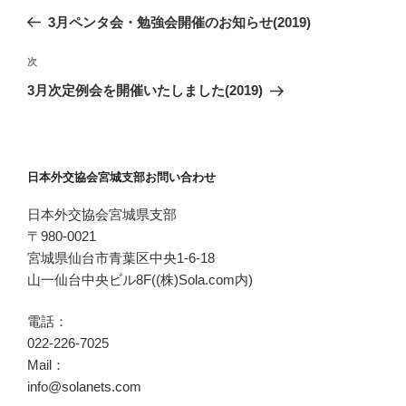
稿
去
3月ペンタ会・勉強会開催のお知らせ(2019)
ナ
の
ビ
投
次
次
稿
ゲ
の
3月次定例会を開催いたしました(2019)
投
ー
稿
シ
ョ
日本外交協会宮城支部お問い合わせ
ン
日本外交協会宮城県支部
〒980-0021
宮城県仙台市青葉区中央1-6-18
山一仙台中央ビル8F((株)Sola.com内)
電話：
022-226-7025
Mail：
info@solanets.com