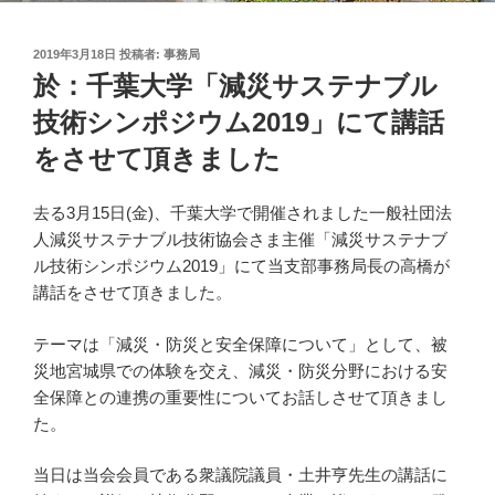
投
2019年3月18日
投稿者:
事務局
稿
於：千葉大学「減災サステナブル
日:
技術シンポジウム2019」にて講話
をさせて頂きました
去る3月15日(金)、千葉大学で開催されました一般社団法
人減災サステナブル技術協会さま主催「減災サステナブ
ル技術シンポジウム2019」にて当支部事務局長の高橋が
講話をさせて頂きました。
テーマは「減災・防災と安全保障について」として、被
災地宮城県での体験を交え、減災・防災分野における安
全保障との連携の重要性についてお話しさせて頂きまし
た。
当日は当会会員である衆議院議員・土井亨先生の講話に