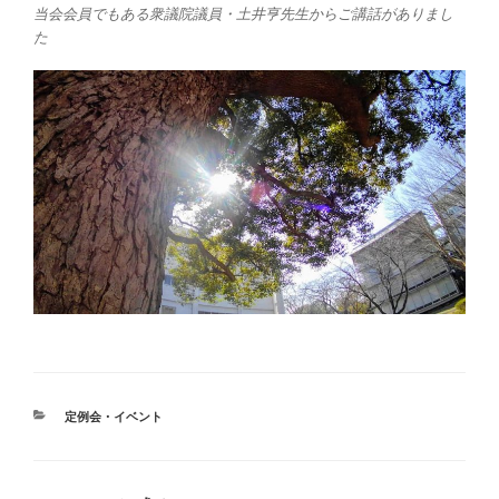
当会会員でもある衆議院議員・土井亨先生からご講話がありまし
た
カ
定例会・イベント
テ
ゴ
リ
ー