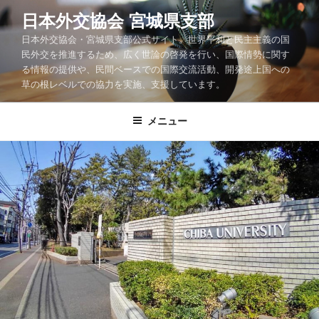
コ
日本外交協会 宮城県支部
ン
日本外交協会・宮城県支部公式サイト。世界平和と民主主義の国
テ
民外交を推進するため、広く世論の啓発を行い、国際情勢に関す
ン
る情報の提供や、民間ベースでの国際交流活動、開発途上国への
ツ
草の根レベルでの協力を実施、支援しています。
へ
ス
メニュー
キ
ッ
プ