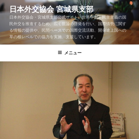
コ
日本外交協会 宮城県支部
ン
日本外交協会・宮城県支部公式サイト。世界平和と民主主義の国
テ
民外交を推進するため、広く世論の啓発を行い、国際情勢に関す
ン
る情報の提供や、民間ベースでの国際交流活動、開発途上国への
ツ
草の根レベルでの協力を実施、支援しています。
へ
ス
メニュー
キ
ッ
プ