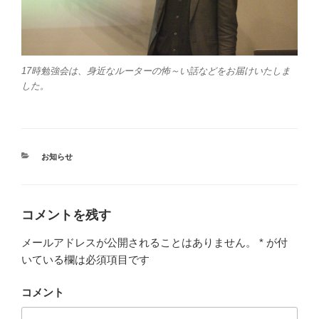
17時勉強会は、身近なルーターの怖～い話などをお届けいたしま
した。
カ
お知らせ
テ
ゴ
リ
ー
コメントを残す
メールアドレスが公開されることはありません。
*
が付
いている欄は必須項目です
コメント