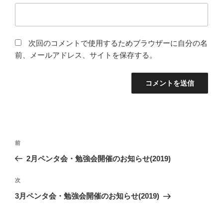
次回のコメントで使用するためブラウザーに自分の名
前、メールアドレス、サイトを保存する。
投
過
前
稿
去
2月ペンタ会・勉強会開催のお知らせ(2019)
ナ
の
ビ
投
次
次
稿
ゲ
の
3月ペンタ会・勉強会開催のお知らせ(2019)
投
ー
稿
シ