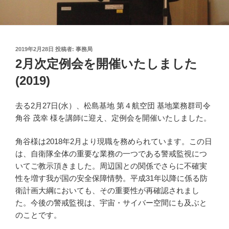
投
2019年2月28日
投稿者:
事務局
稿
2月次定例会を開催いたしました
日:
(2019)
去る2月27日(水）、松島基地 第４航空団 基地業務群司令
角谷 茂幸 様を講師に迎え、定例会を開催いたしました。
角谷様は2018年2月より現職を務められています。この日
は、自衛隊全体の重要な業務の一つである警戒監視につ
いてご教示頂きました。周辺国との関係でさらに不確実
性を増す我が国の安全保障情勢。平成31年以降に係る防
衛計画大綱においても、その重要性が再確認されまし
た。今後の警戒監視は、宇宙・サイバー空間にも及ぶと
のことです。