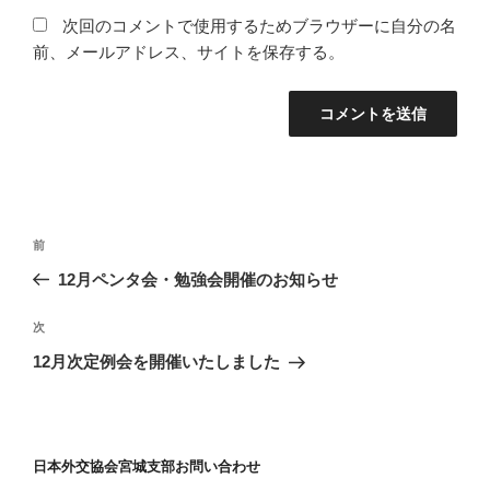
次回のコメントで使用するためブラウザーに自分の名
前、メールアドレス、サイトを保存する。
投
過
前
稿
去
12月ペンタ会・勉強会開催のお知らせ
ナ
の
ビ
投
次
次
稿
ゲ
の
12月次定例会を開催いたしました
投
ー
稿
シ
ョ
日本外交協会宮城支部お問い合わせ
ン