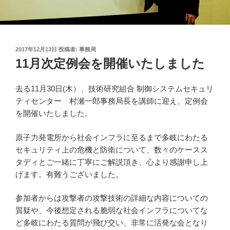
投
2017年12月13日
投稿者:
事務局
稿
11月次定例会を開催いたしました
日:
去る11月30日(木）、技術研究組合 制御システムセキュリ
ティセンター 村瀬一郎事務局長を講師に迎え、定例会
を開催いたしました。
原子力発電所から社会インフラに至るまで多岐にわたる
セキュリティ上の危機と防衛について、数々のケースス
タディとご一緒に丁寧にご解説頂き、心より感謝申し上
げます。有難うございました。
参加者からは攻撃者の攻撃技術の詳細な内容についての
質疑や、今後想定される脆弱な社会インフラについてな
ど多岐にわたる質問が飛び交い、非常に活発な会となり