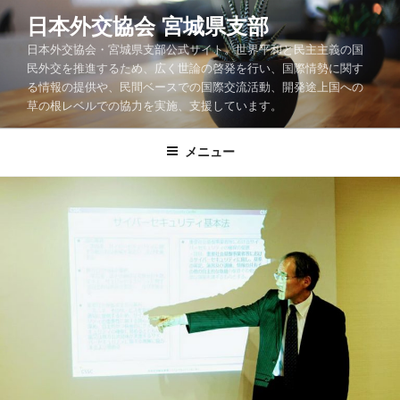
コ
日本外交協会 宮城県支部
ン
日本外交協会・宮城県支部公式サイト。世界平和と民主主義の国
テ
民外交を推進するため、広く世論の啓発を行い、国際情勢に関す
ン
る情報の提供や、民間ベースでの国際交流活動、開発途上国への
ツ
草の根レベルでの協力を実施、支援しています。
へ
ス
メニュー
キ
ッ
プ