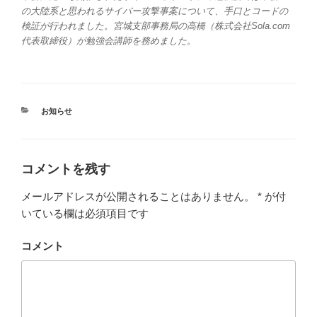
の大陸系と思われるサイバー攻撃事案について、手口とコードの
検証が行われました。宮城支部事務局の高橋（株式会社Sola.com
代表取締役）が勉強会講師を務めました。
カ
お知らせ
テ
ゴ
リ
ー
コメントを残す
メールアドレスが公開されることはありません。
*
が付
いている欄は必須項目です
コメント