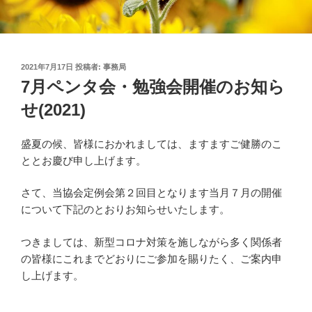
投
2021年7月17日
投稿者:
事務局
稿
7月ペンタ会・勉強会開催のお知ら
日:
せ(2021)
盛夏の候
、皆様におかれましては、ますますご健勝のこ
ととお慶び申し上げます。
さて、当協会定例会第２回目となります
当月７月
の開催
について下記のとおりお知らせいたします。
つきましては、新型コロナ対策を施しながら多く関係者
の皆様にこれまでどおりにご参加を賜りたく、ご案内申
し上げます。