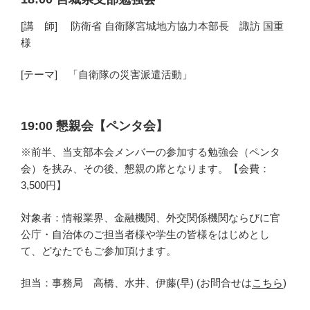
[講 師]
防衛省 自衛隊宮城地方協力本部長 諏訪 国重
様
[テーマ]
「
自衛隊の災害派遣活動
」
19:00 懇親会【ペンタ会】
※前半、当支部本会メンバーの参加する勉強会（ペンタ
会）を挟み、その後、懇親の席となります。【会費：
3,500円】
対象者：情報業界、金融機関、外交関係機関ならびに官
公庁・自治体のご担当者様や学生の皆様をはじめとし
て、どなたでもご参加頂けます。
担当：事務局 高橋、水井、伊藤(早) (お問合せは
こちら
)