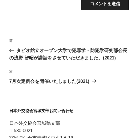
投
過
前
稿
去
タピオ館立オープン大学で犯罪学・防犯学研究部会長
ナ
の
の浅野 智昭が講話をさせていただきました。(2021)
ビ
投
稿
ゲ
次
次
の
ー
7月次定例会を開催いたしました(2021)
投
シ
稿
ョ
ン
日本外交協会宮城支部お問い合わせ
日本外交協会宮城県支部
〒980-0021
宮城県仙台市青葉区中央1-6-18