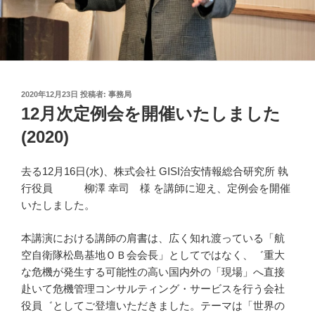
投
2020年12月23日
投稿者:
事務局
稿
12月次定例会を開催いたしました
日:
(2020)
去る12月16日(水)、株式会社
GISI治安情報総合研究所 執
行役員
柳澤 幸司 様
を講師に迎え、定例会を開催
いたしました。
本講演における講師の肩書は、広く知れ渡っている「航
空自衛隊松島基地ＯＢ会会長」としてではなく、゛重大
な危機が発生する可能性の高い国内外の「現場」へ直接
赴いて危機管理コンサルティング・サービスを行う会社
役員゛としてご登壇いただきました。
テーマは
「世界の