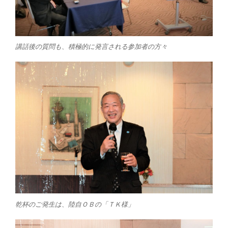
講話後の質問も、積極的に発言される参加者の方々
乾杯のご発生は、陸自ＯＢの「ＴＫ様」