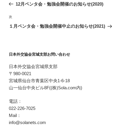
去
12月ペンタ会・勉強会開催のお知らせ(2020)
ナ
の
ビ
投
次
次
稿
ゲ
の
１月ペンタ会・勉強会開催中止のお知らせ(2021)
投
ー
稿
シ
ョ
日本外交協会宮城支部お問い合わせ
ン
日本外交協会宮城県支部
〒980-0021
宮城県仙台市青葉区中央1-6-18
山一仙台中央ビル8F((株)Sola.com内)
電話：
022-226-7025
Mail：
info@solanets.com