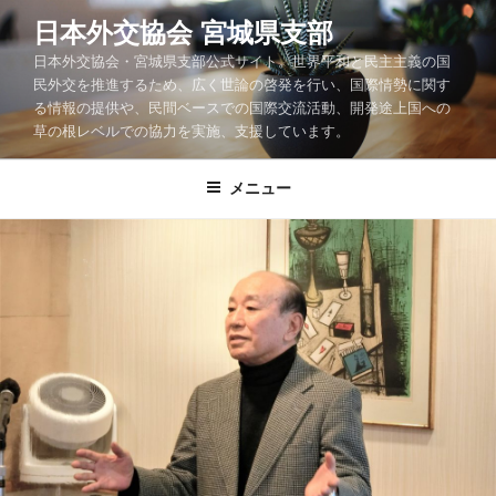
コ
日本外交協会 宮城県支部
ン
日本外交協会・宮城県支部公式サイト。世界平和と民主主義の国
テ
民外交を推進するため、広く世論の啓発を行い、国際情勢に関す
ン
る情報の提供や、民間ベースでの国際交流活動、開発途上国への
ツ
草の根レベルでの協力を実施、支援しています。
へ
ス
メニュー
キ
ッ
プ