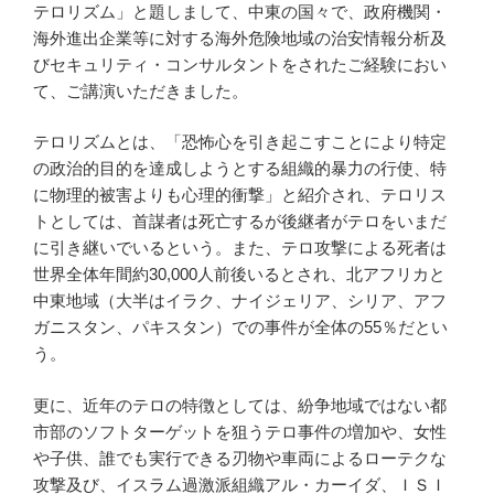
テロリズム
」
と題しまして、中東の国々で、政府機関・
海外進出企業等に対する海外危険地域の治安情報分析及
びセキュリティ・コンサルタントをされたご経験におい
て、ご講演いただきました。
テロリズムとは、「恐怖心を引き起こすことにより特定
の政治的目的を達成しようとする組織的暴力の行使、特
に物理的被害よりも心理的衝撃」と紹介され、テロリス
トとしては、首謀者は死亡するが後継者がテロをいまだ
に引き継いでいるという。また、テロ攻撃による死者は
世界全体年間約30,000人前後いるとされ、北アフリカと
中東地域（大半はイラク、ナイジェリア、シリア、アフ
ガニスタン、パキスタン）での事件が全体の55％だとい
う。
更に、近年のテロの特徴としては、紛争地域ではない都
市部のソフトターゲットを狙うテロ事件の増加や、女性
や子供、誰でも実行できる刃物や車両によるローテクな
攻撃及び、イスラム過激派組織アル・カーイダ、ＩＳＩ