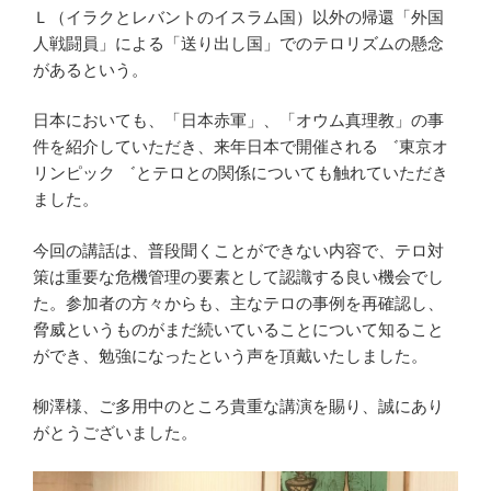
Ｌ（イラクとレバントのイスラム国）以外の帰還「外国
人戦闘員」による「送り出し国」でのテロリズムの懸念
があるという。
日本においても、「日本赤軍」、「オウム真理教」の事
件を紹介していただき、来年日本で開催される
゛東京オ
リンピック ゛とテロとの関係についても触れていただき
ました。
今回の講話は、普段聞くことができない内容で、テロ対
策は重要な危機管理の要素として認識する良い機会でし
た。参加
者の方々からも、主なテロの事例を再確認し、
脅威というものがまだ続いていることについて知ること
ができ、勉強になったという声を頂戴いたしました。
柳澤様、ご多用中のところ貴重な講演を賜り、誠にあり
がとうございました。