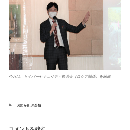
今月は、サイバーセキュリティ勉強会（ロシア関係）を開催
カ
お知らせ
,
未分類
テ
ゴ
リ
ー
コメントを残す